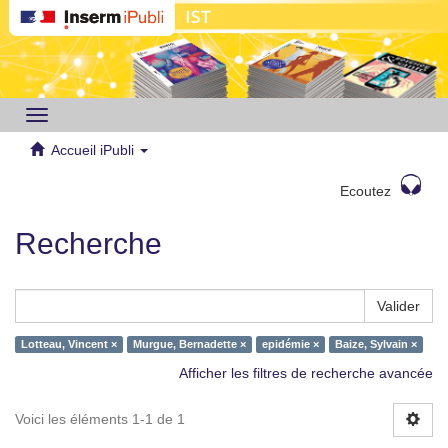
Toggle
navigation
Accueil iPubli
Ecoutez
Recherche
Valider
Lotteau, Vincent ×
Murgue, Bernadette ×
epidémie ×
Baize, Sylvain ×
Afficher les filtres de recherche avancée
Voici les éléments 1-1 de 1