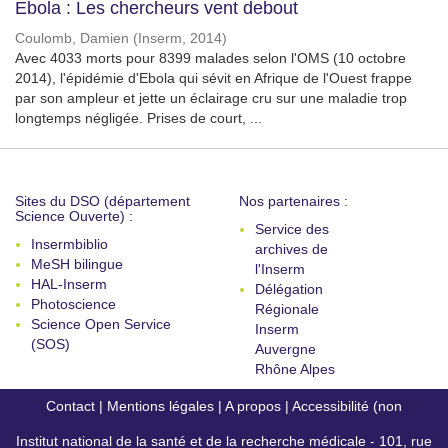
Ebola : Les chercheurs vent debout
Coulomb, Damien
(
Inserm
,
2014
)
Avec 4033 morts pour 8399 malades selon l'OMS (10 octobre
2014), l'épidémie d'Ebola qui sévit en Afrique de l'Ouest frappe
par son ampleur et jette un éclairage cru sur une maladie trop
longtemps négligée. Prises de court, ...
Sites du DSO (département
Nos partenaires :
Science Ouverte) :
Service des
Insermbiblio
archives de
MeSH bilingue
l'Inserm
HAL-Inserm
Délégation
Photoscience
Régionale
Science Open Service
Inserm
(SOS)
Auvergne
Rhône Alpes
Contact
|
Mentions légales
|
A propos
|
Accessibilité (non
Institut national de la santé et de la recherche médicale - 101, rue
conforme)