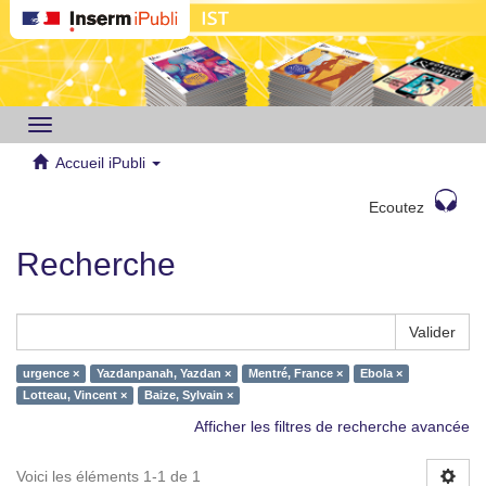
Toggle
navigation
Accueil iPubli
Ecoutez
Recherche
Valider
urgence ×
Yazdanpanah, Yazdan ×
Mentré, France ×
Ebola ×
Lotteau, Vincent ×
Baize, Sylvain ×
Afficher les filtres de recherche avancée
Voici les éléments 1-1 de 1