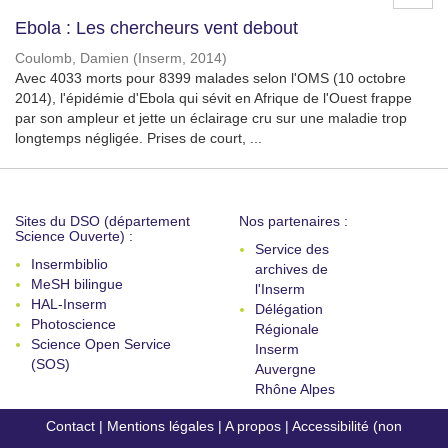
Ebola : Les chercheurs vent debout
Coulomb, Damien
(
Inserm
,
2014
)
Avec 4033 morts pour 8399 malades selon l'OMS (10 octobre
2014), l'épidémie d'Ebola qui sévit en Afrique de l'Ouest frappe
par son ampleur et jette un éclairage cru sur une maladie trop
longtemps négligée. Prises de court, ...
Sites du DSO (département
Nos partenaires :
Science Ouverte) :
Service des
Insermbiblio
archives de
MeSH bilingue
l'Inserm
HAL-Inserm
Délégation
Photoscience
Régionale
Science Open Service
Inserm
(SOS)
Auvergne
Rhône Alpes
Contact
|
Mentions légales
|
A propos
|
Accessibilité (non