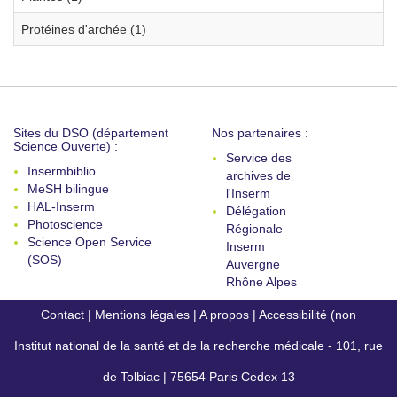
Protéines d'archée (1)
Sites du DSO (département
Nos partenaires :
Science Ouverte) :
Service des
Insermbiblio
archives de
MeSH bilingue
l'Inserm
HAL-Inserm
Délégation
Photoscience
Régionale
Science Open Service
Inserm
(SOS)
Auvergne
Rhône Alpes
Contact
|
Mentions légales
|
A propos
|
Accessibilité (non
Institut national de la santé et de la recherche médicale - 101, rue
conforme)
de Tolbiac | 75654 Paris Cedex 13