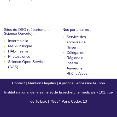
Sites du DSO (département
Nos partenaires :
Science Ouverte) :
Service des
Insermbiblio
archives de
MeSH bilingue
l'Inserm
HAL-Inserm
Délégation
Photoscience
Régionale
Science Open Service
Inserm
(SOS)
Auvergne
Rhône Alpes
Contact
|
Mentions légales
|
A propos
|
Accessibilité (non
Institut national de la santé et de la recherche médicale - 101, rue
conforme)
de Tolbiac | 75654 Paris Cedex 13