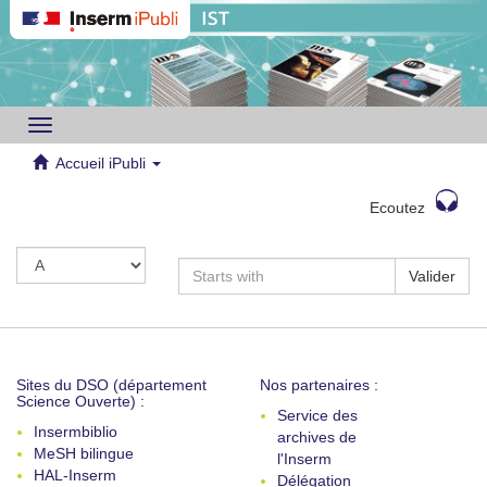
Toggle
navigation
Accueil iPubli
Ecoutez
Valider
Sites du DSO (département
Nos partenaires :
Science Ouverte) :
Service des
Insermbiblio
archives de
MeSH bilingue
l'Inserm
HAL-Inserm
Délégation