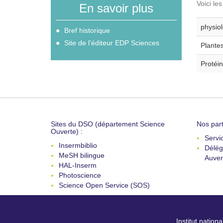
Voici le
En savoir plus
physiol
Bref historique
Site de l'éditeur EDP Sciences
Plantes
Protéin
Sites du DSO (département Science
Nos part
Ouverte) :
Servi
Insermbiblio
Délég
MeSH bilingue
Auver
HAL-Inserm
Photoscience
Science Open Service (SOS)
Institut nation