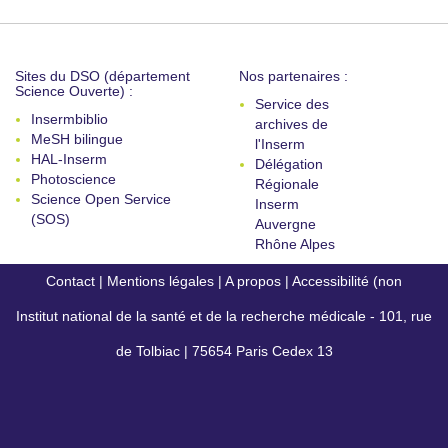
Sites du DSO (département
Nos partenaires :
Science Ouverte) :
Service des
Insermbiblio
archives de
MeSH bilingue
l'Inserm
HAL-Inserm
Délégation
Photoscience
Régionale
Science Open Service
Inserm
(SOS)
Auvergne
Rhône Alpes
Contact
|
Mentions légales
|
A propos
|
Accessibilité (non
Institut national de la santé et de la recherche médicale - 101, rue
conforme)
de Tolbiac | 75654 Paris Cedex 13