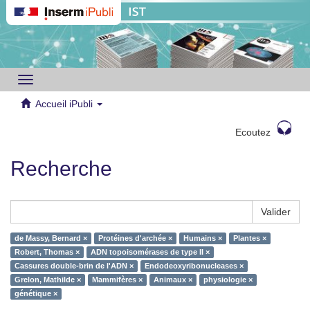
Toggle
navigation
Accueil iPubli
Ecoutez
Recherche
Valider
de Massy, Bernard ×
Protéines d'archée ×
Humains ×
Plantes ×
Robert, Thomas ×
ADN topoisomérases de type II ×
Cassures double-brin de l'ADN ×
Endodeoxyribonucleases ×
Grelon, Mathilde ×
Mammifères ×
Animaux ×
physiologie ×
génétique ×