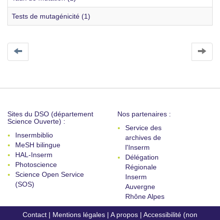
Tests de mutagénicité (1)
Sites du DSO (département
Nos partenaires :
Science Ouverte) :
Service des
Insermbiblio
archives de
MeSH bilingue
l'Inserm
HAL-Inserm
Délégation
Photoscience
Régionale
Science Open Service
Inserm
(SOS)
Auvergne
Rhône Alpes
Contact
|
Mentions légales
|
A propos
|
Accessibilité (non