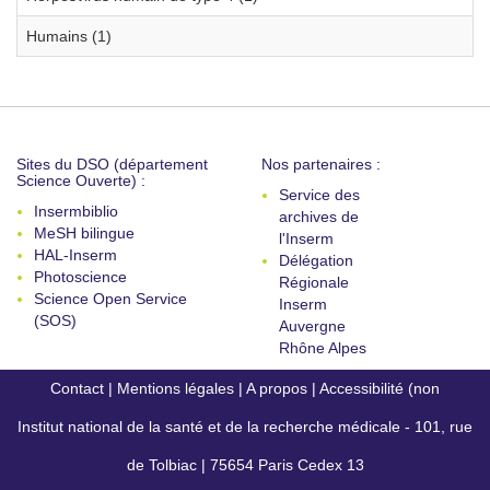
Humains (1)
Sites du DSO (département
Nos partenaires :
Science Ouverte) :
Service des
Insermbiblio
archives de
MeSH bilingue
l'Inserm
HAL-Inserm
Délégation
Photoscience
Régionale
Science Open Service
Inserm
(SOS)
Auvergne
Rhône Alpes
Contact
|
Mentions légales
|
A propos
|
Accessibilité (non
Institut national de la santé et de la recherche médicale - 101, rue
conforme)
de Tolbiac | 75654 Paris Cedex 13