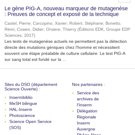
Le gène PIG-A, nouveau marqueur de mutagenèse
: Preuves de concept et exposé de la technique
Castel, Pierre
;
Carcopino, Xavier
;
Robert, Stéphane
;
Bonetto,
Rémi
;
Cowen, Didier
;
Orsiere, Thierry
(
Éditions EDK, Groupe EDP
Sciences
,
2017
)
Les tests de mutagenèse actuels ne permettent pas la détection
directe des mutations géniques chez l’homme et nécessitent
souvent une étape préalable de culture cellulaire. Le test PIG-A
sur sang total est fondé sur la ...
Sites du DSO (département
Nos partenaires :
Science Ouverte) :
Service des
Insermbiblio
archives de
MeSH bilingue
l'Inserm
HAL-Inserm
Délégation
Photoscience
Régionale
Science Open Service
Inserm
(SOS)
Auvergne