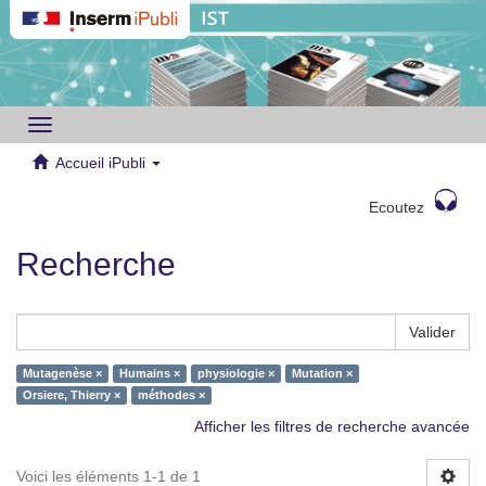
Toggle
navigation
Accueil iPubli
Ecoutez
Recherche
Valider
Mutagenèse ×
Humains ×
physiologie ×
Mutation ×
Orsiere, Thierry ×
méthodes ×
Afficher les filtres de recherche avancée
Voici les éléments 1-1 de 1