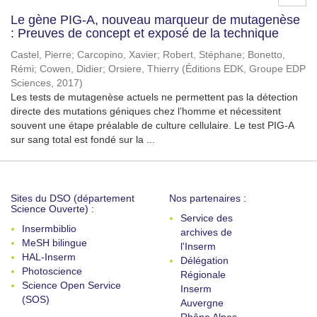
Le gène PIG-A, nouveau marqueur de mutagenèse
: Preuves de concept et exposé de la technique
Castel, Pierre
;
Carcopino, Xavier
;
Robert, Stéphane
;
Bonetto,
Rémi
;
Cowen, Didier
;
Orsiere, Thierry
(
Éditions EDK, Groupe EDP
Sciences
,
2017
)
Les tests de mutagenèse actuels ne permettent pas la détection
directe des mutations géniques chez l’homme et nécessitent
souvent une étape préalable de culture cellulaire. Le test PIG-A
sur sang total est fondé sur la ...
Sites du DSO (département
Nos partenaires :
Science Ouverte) :
Service des
Insermbiblio
archives de
MeSH bilingue
l'Inserm
HAL-Inserm
Délégation
Photoscience
Régionale
Science Open Service
Inserm
(SOS)
Auvergne