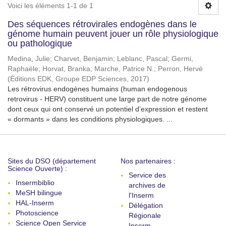
Voici les éléments 1-1 de 1
Des séquences rétrovirales endogènes dans le
génome humain peuvent jouer un rôle physiologique
ou pathologique
Medina, Julie
;
Charvet, Benjamin
;
Leblanc, Pascal
;
Germi,
Raphaële
;
Horvat, Branka
;
Marche, Patrice N.
;
Perron, Hervé
(
Éditions EDK, Groupe EDP Sciences
,
2017
)
Les rétrovirus endogènes humains (human endogenous
retrovirus - HERV) constituent une large part de notre génome
dont ceux qui ont conservé un potentiel d’expression et restent
« dormants » dans les conditions physiologiques. ...
Sites du DSO (département
Nos partenaires :
Science Ouverte) :
Service des
Insermbiblio
archives de
MeSH bilingue
l'Inserm
HAL-Inserm
Délégation
Photoscience
Régionale
Science Open Service
Inserm