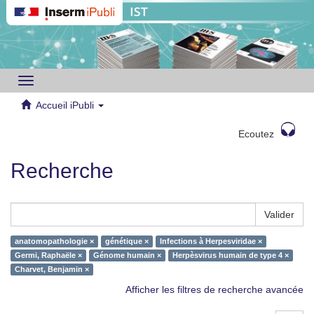
Toggle
navigation
Accueil iPubli
Ecoutez
Recherche
Valider
anatomopathologie ×
génétique ×
Infections à Herpesviridae ×
Germi, Raphaële ×
Génome humain ×
Herpèsvirus humain de type 4 ×
Charvet, Benjamin ×
Afficher les filtres de recherche avancée