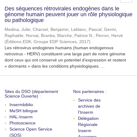
Des séquences rétrovirales endogènes dans le
génome humain peuvent jouer un rôle physiologique
ou pathologique
Medina, Julie
;
Charvet, Benjamin
;
Leblanc, Pascal
;
Germi,
Raphaële
;
Horvat, Branka
;
Marche, Patrice N.
;
Perron, Hervé
(
Éditions EDK, Groupe EDP Sciences
,
2017
)
Les rétrovirus endogènes humains (human endogenous
retrovirus - HERV) constituent une large part de notre génome
dont ceux qui ont conservé un potentiel d’expression et restent
« dormants » dans les conditions physiologiques. ...
Sites du DSO (département
Nos partenaires :
Science Ouverte) :
Service des
Insermbiblio
archives de
MeSH bilingue
l'Inserm
HAL-Inserm
Délégation
Photoscience
Régionale
Science Open Service
Inserm
(SOS)
Auvergne