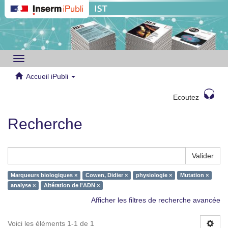
Toggle
navigation
Accueil iPubli
Ecoutez
Recherche
Valider
Marqueurs biologiques ×
Cowen, Didier ×
physiologie ×
Mutation ×
analyse ×
Altération de l'ADN ×
Afficher les filtres de recherche avancée
Voici les éléments 1-1 de 1