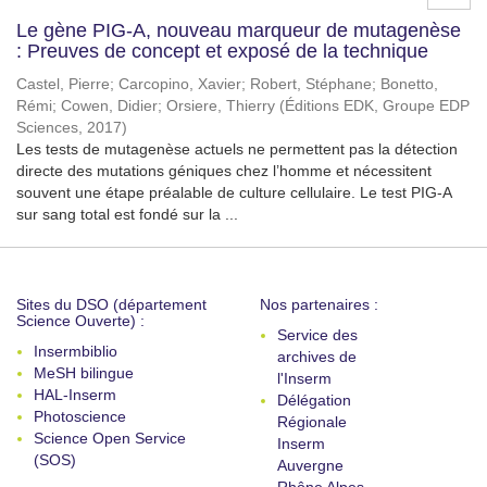
Le gène PIG-A, nouveau marqueur de mutagenèse
: Preuves de concept et exposé de la technique
Castel, Pierre
;
Carcopino, Xavier
;
Robert, Stéphane
;
Bonetto,
Rémi
;
Cowen, Didier
;
Orsiere, Thierry
(
Éditions EDK, Groupe EDP
Sciences
,
2017
)
Les tests de mutagenèse actuels ne permettent pas la détection
directe des mutations géniques chez l’homme et nécessitent
souvent une étape préalable de culture cellulaire. Le test PIG-A
sur sang total est fondé sur la ...
Sites du DSO (département
Nos partenaires :
Science Ouverte) :
Service des
Insermbiblio
archives de
MeSH bilingue
l'Inserm
HAL-Inserm
Délégation
Photoscience
Régionale
Science Open Service
Inserm
(SOS)
Auvergne