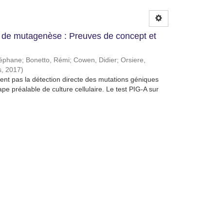
de mutagenèse : Preuves de concept et
téphane
;
Bonetto, Rémi
;
Cowen, Didier
;
Orsiere,
s
,
2017
)
nt pas la détection directe des mutations géniques
e préalable de culture cellulaire. Le test PIG-A sur