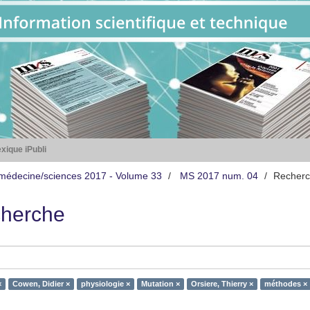
xique iPubli
médecine/sciences 2017 - Volume 33
MS 2017 num. 04
Recher
herche
×
Cowen, Didier ×
physiologie ×
Mutation ×
Orsiere, Thierry ×
méthodes ×