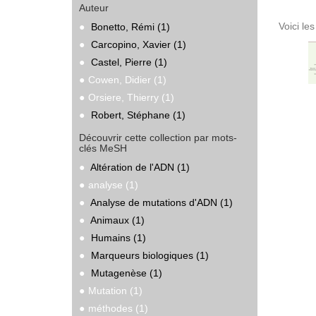
Auteur
Voici le
Bonetto, Rémi (1)
Carcopino, Xavier (1)
Castel, Pierre (1)
Cowen, Didier (1)
Orsiere, Thierry (1)
Robert, Stéphane (1)
Découvrir cette collection par mots-
clés MeSH
Altération de l'ADN (1)
analyse (1)
Analyse de mutations d'ADN (1)
Animaux (1)
Humains (1)
Marqueurs biologiques (1)
Mutagenèse (1)
Mutation (1)
méthodes (1)