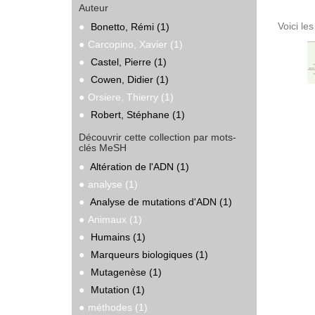
Auteur
Voici le
Bonetto, Rémi (1)
Carcopino, Xavier (1)
Castel, Pierre (1)
Cowen, Didier (1)
Orsiere, Thierry (1)
Robert, Stéphane (1)
Découvrir cette collection par mots-
clés MeSH
Altération de l'ADN (1)
analyse (1)
Analyse de mutations d'ADN (1)
Animaux (1)
Humains (1)
Marqueurs biologiques (1)
Mutagenèse (1)
Mutation (1)
méthodes (1)