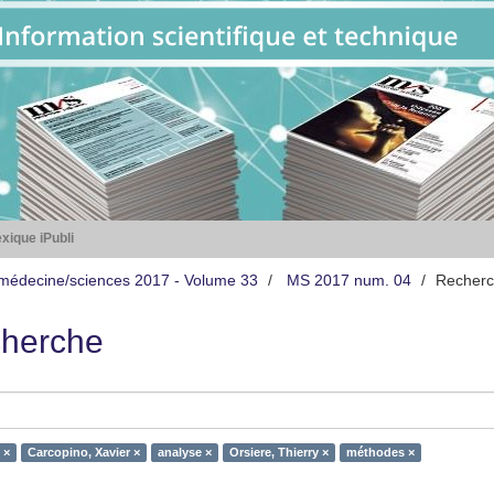
xique iPubli
médecine/sciences 2017 - Volume 33
MS 2017 num. 04
Recher
herche
 ×
Carcopino, Xavier ×
analyse ×
Orsiere, Thierry ×
méthodes ×