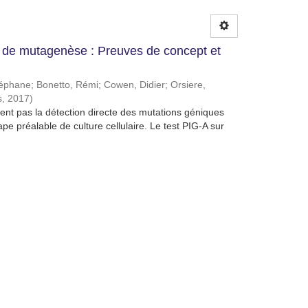
de mutagenèse : Preuves de concept et
téphane
;
Bonetto, Rémi
;
Cowen, Didier
;
Orsiere,
s
,
2017
)
nt pas la détection directe des mutations géniques
e préalable de culture cellulaire. Le test PIG-A sur