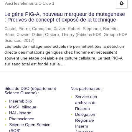
Voici les éléments 1-1 de 1
Le gène PIG-A, nouveau marqueur de mutagenèse
: Preuves de concept et exposé de la technique
Castel, Pierre
;
Carcopino, Xavier
;
Robert, Stéphane
;
Bonetto,
Rémi
;
Cowen, Didier
;
Orsiere, Thierry
(
Éditions EDK, Groupe EDP
Sciences
,
2017
)
Les tests de mutagenèse actuels ne permettent pas la détection
directe des mutations géniques chez l’homme et nécessitent
souvent une étape préalable de culture cellulaire. Le test PIG-A
sur sang total est fondé sur la ...
Sites du DSO (département
Nos partenaires :
Science Ouverte) :
Service des
Insermbiblio
archives de
MeSH bilingue
l'Inserm
HAL-Inserm
Délégation
Photoscience
Régionale
Science Open Service
Inserm
(SOS)