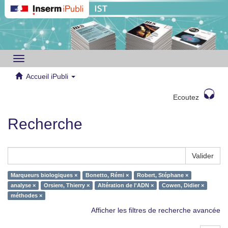
Toggle
navigation
Accueil iPubli
Ecoutez
Recherche
Valider
Marqueurs biologiques ×
Bonetto, Rémi ×
Robert, Stéphane ×
analyse ×
Orsiere, Thierry ×
Altération de l'ADN ×
Cowen, Didier ×
méthodes ×
Afficher les filtres de recherche avancée