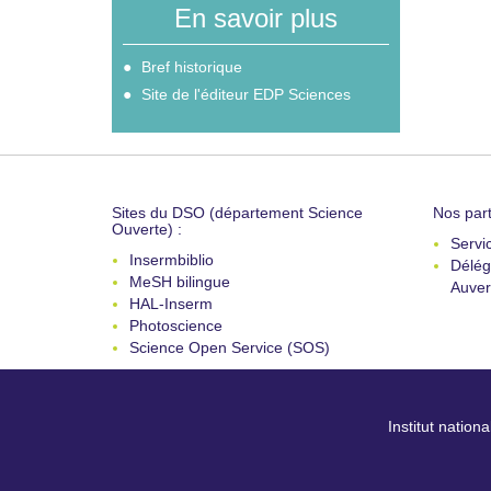
En savoir plus
Bref historique
Site de l'éditeur EDP Sciences
Sites du DSO (département Science
Nos part
Ouverte) :
Servi
Insermbiblio
Délég
MeSH bilingue
Auver
HAL-Inserm
Photoscience
Science Open Service (SOS)
Institut nation