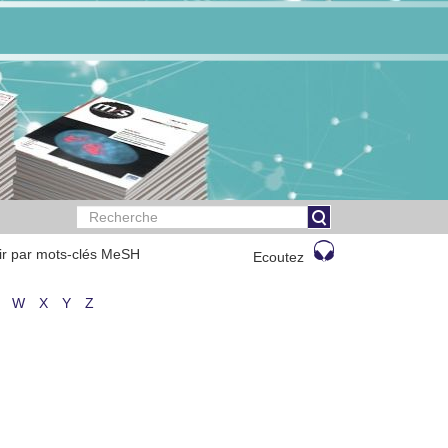
ir par mots-clés MeSH
Ecoutez
W
X
Y
Z