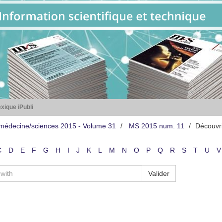
xique iPubli
médecine/sciences 2015 - Volume 31
MS 2015 num. 11
Découvr
C
D
E
F
G
H
I
J
K
L
M
N
O
P
Q
R
S
T
U
V
Valider