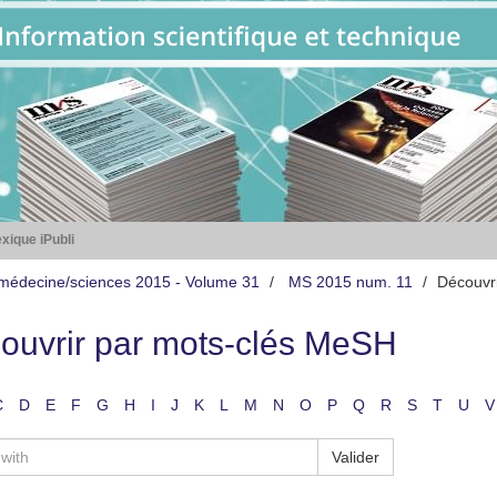
xique iPubli
médecine/sciences 2015 - Volume 31
MS 2015 num. 11
Découvr
ouvrir par mots-clés MeSH
C
D
E
F
G
H
I
J
K
L
M
N
O
P
Q
R
S
T
U
V
Valider