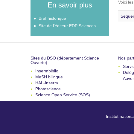
Voici le
En savoir plus
Séquen
Bref historique
Site de l'éditeur EDP Sciences
Sites du DSO (département Science
Nos part
Ouverte) :
Servi
Insermbiblio
Délég
MeSH bilingue
Auver
HAL-Inserm
Photoscience
Science Open Service (SOS)
Institut nation