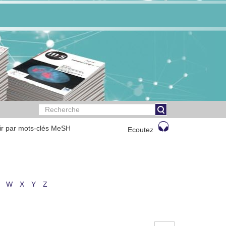
ir par mots-clés MeSH
Ecoutez
W
X
Y
Z