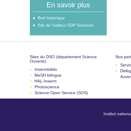
En savoir plus
Bref historique
Site de l'éditeur EDP Sciences
Sites du DSO (département Science
Nos part
Ouverte) :
Servi
Insermbiblio
Délég
MeSH bilingue
Auver
HAL-Inserm
Photoscience
Science Open Service (SOS)
Institut nation