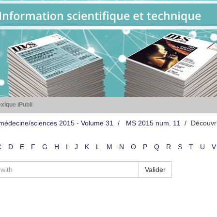
xique iPubli
médecine/sciences 2015 - Volume 31
MS 2015 num. 11
Découvr
C
D
E
F
G
H
I
J
K
L
M
N
O
P
Q
R
S
T
U
V
Valider