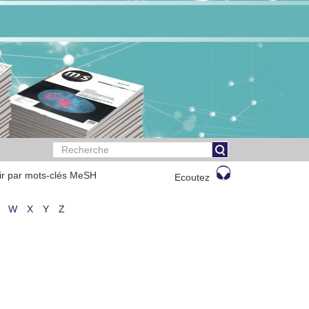
ir par mots-clés MeSH
Ecoutez
W
X
Y
Z