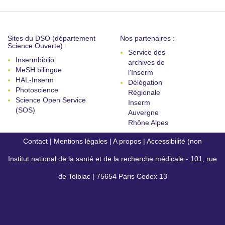
Sites du DSO (département
Nos partenaires :
Science Ouverte) :
Service des
Insermbiblio
archives de
MeSH bilingue
l'Inserm
HAL-Inserm
Délégation
Photoscience
Régionale
Science Open Service
Inserm
(SOS)
Auvergne
Rhône Alpes
Contact
|
Mentions légales
|
A propos
|
Accessibilité (non
Institut national de la santé et de la recherche médicale - 101, rue
conforme)
de Tolbiac | 75654 Paris Cedex 13