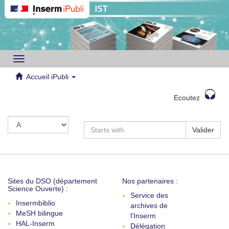
Toggle
navigation
Accueil iPubli
Ecoutez
Valider
Sites du DSO (département
Nos partenaires :
Science Ouverte) :
Service des
Insermbiblio
archives de
MeSH bilingue
l'Inserm
HAL-Inserm
Délégation