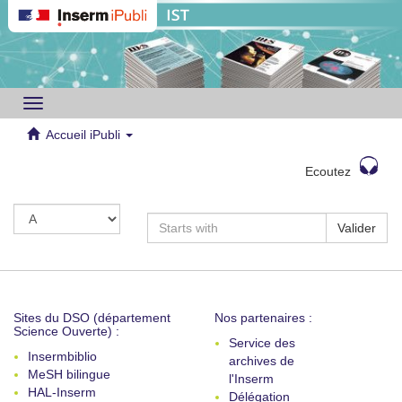
Toggle
navigation
Accueil iPubli
Ecoutez
Valider
Sites du DSO (département
Nos partenaires :
Science Ouverte) :
Service des
Insermbiblio
archives de
MeSH bilingue
l'Inserm
HAL-Inserm
Délégation