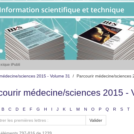
xique iPubli
médecine/sciences 2015 - Volume 31
Parcourir médecine/sciences 
courir médecine/sciences 2015 - 
B
C
D
E
F
G
H
I
J
K
L
M
N
O
P
Q
R
S
T
Valider
s éléments 797-816 de 1239