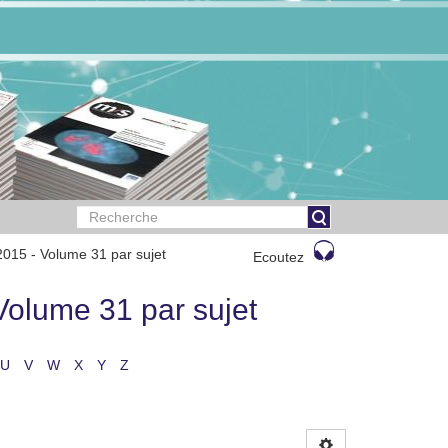
2015 - Volume 31 par sujet
Ecoutez
Volume 31 par sujet
U
V
W
X
Y
Z