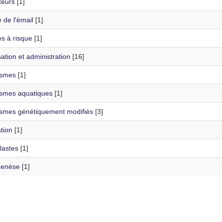
teurs
[1]
 de l'émail
[1]
s à risque
[1]
ation et administration
[16]
ismes
[1]
smes aquatiques
[1]
smes génétiquement modifiés
[3]
tion
[1]
lastes
[1]
genèse
[1]