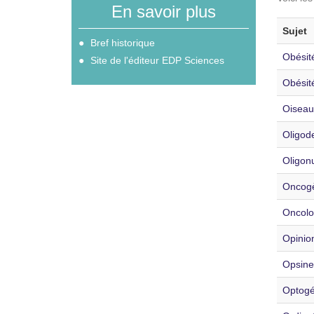
En savoir plus
Sujet
Bref historique
Obésit
Site de l'éditeur EDP Sciences
Obésit
Oiseau
Oligod
Oligonu
Oncog
Oncolo
Opinio
Opsine
Optogé