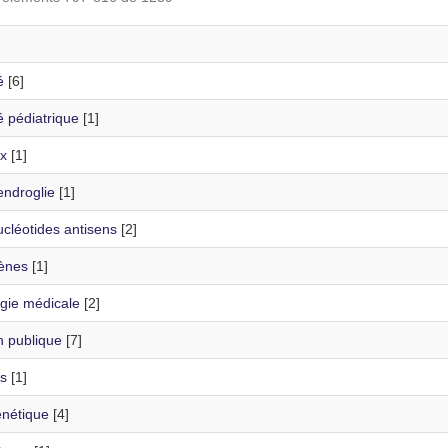
é
[6]
é pédiatrique
[1]
x
[1]
endroglie
[1]
cléotides antisens
[2]
ènes
[1]
gie médicale
[2]
n publique
[7]
s
[1]
nétique
[4]