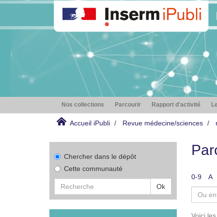
Nos collections
Parcourir
Rapport d'activité
Le
Accueil iPubli
Revue médecine/sciences
Par
Chercher dans le dépôt
Cette communauté
0-9
A
Ok
Voici le