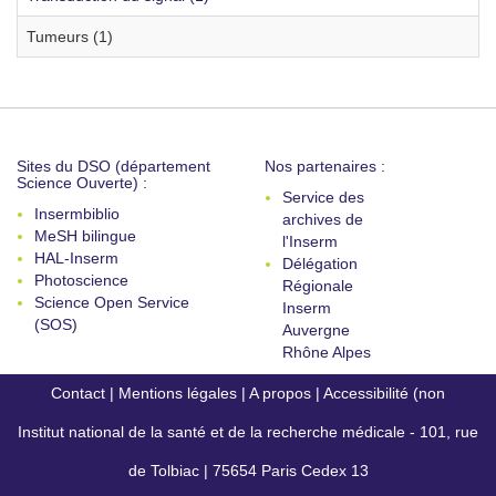
Tumeurs (1)
Sites du DSO (département
Nos partenaires :
Science Ouverte) :
Service des
Insermbiblio
archives de
MeSH bilingue
l'Inserm
HAL-Inserm
Délégation
Photoscience
Régionale
Science Open Service
Inserm
(SOS)
Auvergne
Rhône Alpes
Contact
|
Mentions légales
|
A propos
|
Accessibilité (non
Institut national de la santé et de la recherche médicale - 101, rue
conforme)
de Tolbiac | 75654 Paris Cedex 13