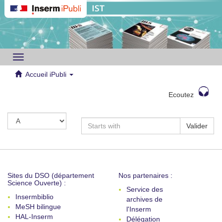
Toggle
navigation
Accueil iPubli
Ecoutez
Valider
Sites du DSO (département
Nos partenaires :
Science Ouverte) :
Service des
Insermbiblio
archives de
MeSH bilingue
l'Inserm
HAL-Inserm
Délégation