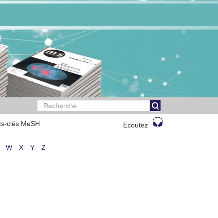
ts-clés MeSH
Ecoutez
W
X
Y
Z