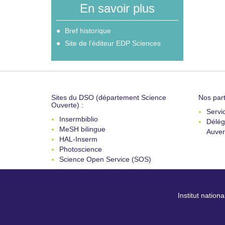
En savoir plus
Bref historique
Site de l'éditeur EDP Sciences
Sites du DSO (département Science
Nos part
Ouverte) :
Servi
Insermbiblio
Délég
MeSH bilingue
Auver
HAL-Inserm
Photoscience
Science Open Service (SOS)
Institut nation