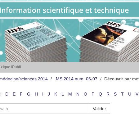
xique iPubli
médecine/sciences 2014
MS 2014 num. 06-07
Découvrir par mo
C
D
E
F
G
H
I
J
K
L
M
N
O
P
Q
R
S
T
U
V
Valider