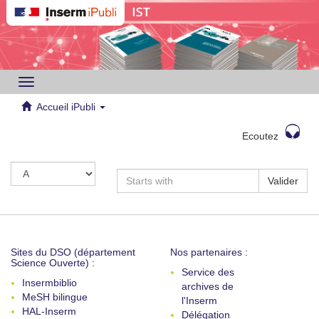
Toggle
navigation
Accueil iPubli
Ecoutez
Valider
Sites du DSO (département
Nos partenaires :
Science Ouverte) :
Service des
Insermbiblio
archives de
MeSH bilingue
l'Inserm
HAL-Inserm
Délégation