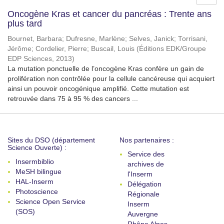
Oncogène Kras et cancer du pancréas : Trente ans
plus tard
Bournet, Barbara
;
Dufresne, Marlène
;
Selves, Janick
;
Torrisani,
Jérôme
;
Cordelier, Pierre
;
Buscail, Louis
(
Éditions EDK/Groupe
EDP Sciences
,
2013
)
La mutation ponctuelle de l’oncogène Kras confère un gain de
prolifération non contrôlée pour la cellule cancéreuse qui acquiert
ainsi un pouvoir oncogénique amplifié. Cette mutation est
retrouvée dans 75 à 95 % des cancers ...
Sites du DSO (département
Nos partenaires :
Science Ouverte) :
Service des
Insermbiblio
archives de
MeSH bilingue
l'Inserm
HAL-Inserm
Délégation
Photoscience
Régionale
Science Open Service
Inserm
(SOS)
Auvergne