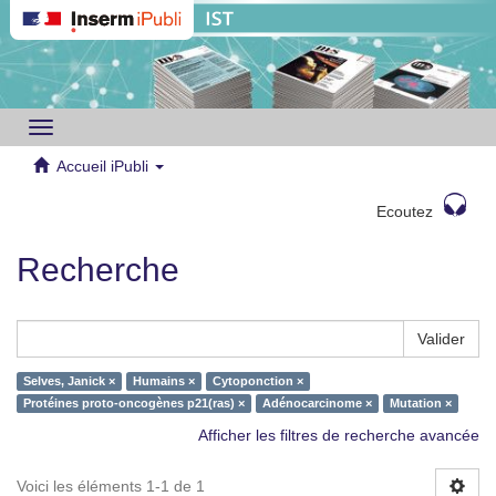
Toggle
navigation
Accueil iPubli
Ecoutez
Recherche
Valider
Selves, Janick ×
Humains ×
Cytoponction ×
Protéines proto-oncogènes p21(ras) ×
Adénocarcinome ×
Mutation ×
Afficher les filtres de recherche avancée
Voici les éléments 1-1 de 1