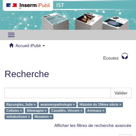
Toggle
navigation
Accueil iPubli
Ecoutez
Recherche
Valider
Razungles, Julie ×
anatomopathologie ×
Histoire du 19ème siècle ×
Cellules ×
Allemagne ×
Cavaillès, Vincent ×
Animaux ×
métabolisme ×
Mutation ×
Afficher les filtres de recherche avancée