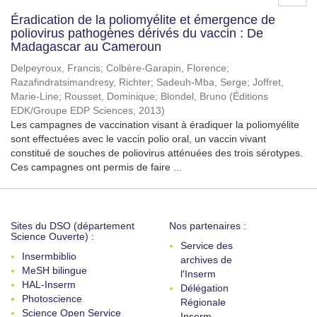
Éradication de la poliomyélite et émergence de
poliovirus pathogènes dérivés du vaccin : De
Madagascar au Cameroun
Delpeyroux, Francis
;
Colbère-Garapin, Florence
;
Razafindratsimandresy, Richter
;
Sadeuh-Mba, Serge
;
Joffret,
Marie-Line
;
Rousset, Dominique
;
Blondel, Bruno
(
Éditions
EDK/Groupe EDP Sciences
,
2013
)
Les campagnes de vaccination visant à éradiquer la poliomyélite
sont effectuées avec le vaccin polio oral, un vaccin vivant
constitué de souches de poliovirus atténuées des trois sérotypes.
Ces campagnes ont permis de faire ...
Sites du DSO (département
Nos partenaires :
Science Ouverte) :
Service des
Insermbiblio
archives de
MeSH bilingue
l'Inserm
HAL-Inserm
Délégation
Photoscience
Régionale
Science Open Service
Inserm