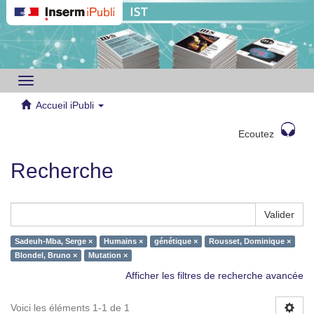
Toggle
navigation
Accueil iPubli
Ecoutez
Recherche
Valider
Sadeuh-Mba, Serge ×
Humains ×
génétique ×
Rousset, Dominique ×
Blondel, Bruno ×
Mutation ×
Afficher les filtres de recherche avancée
Voici les éléments 1-1 de 1