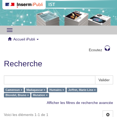
Toggle
navigation
Accueil iPubli
Ecoutez
Recherche
Valider
Cameroun ×
Madagascar ×
Humains ×
Joffret, Marie-Line ×
Blondel, Bruno ×
Mutation ×
Afficher les filtres de recherche avancée
Voici les éléments 1-1 de 1