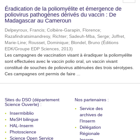
Éradication de la poliomyélite et émergence de
poliovirus pathogènes dérivés du vaccin : De
Madagascar au Cameroun
Delpeyroux, Francis
;
Colbère-Garapin, Florence
;
Razafindratsimandresy, Richter
;
Sadeuh-Mba, Serge
;
Joffret,
Marie-Line
;
Rousset, Dominique
;
Blondel, Bruno
(
Éditions
EDK/Groupe EDP Sciences
,
2013
)
Les campagnes de vaccination visant à éradiquer la poliomyélite
sont effectuées avec le vaccin polio oral, un vaccin vivant
constitué de souches de poliovirus atténuées des trois sérotypes.
Ces campagnes ont permis de faire ...
Sites du DSO (département
Nos partenaires :
Science Ouverte) :
Service des
Insermbiblio
archives de
MeSH bilingue
l'Inserm
HAL-Inserm
Délégation
Photoscience
Régionale
Science Open Service
Inserm