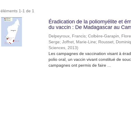
s éléments 1-1 de 1
Éradication de la poliomyélite et 
du vaccin : De Madagascar au Ca
Delpeyroux, Francis
;
Colbère-Garapin, Flor
Serge
;
Joffret, Marie-Line
;
Rousset, Domini
Sciences
,
2013
)
Les campagnes de vaccination visant à éradiq
polio oral, un vaccin vivant constitué de sou
campagnes ont permis de faire ...