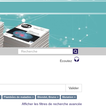
Ecoutez
Valider
Flambées de maladies ×
Blondel, Bruno ×
Mutation ×
Afficher les filtres de recherche avancée