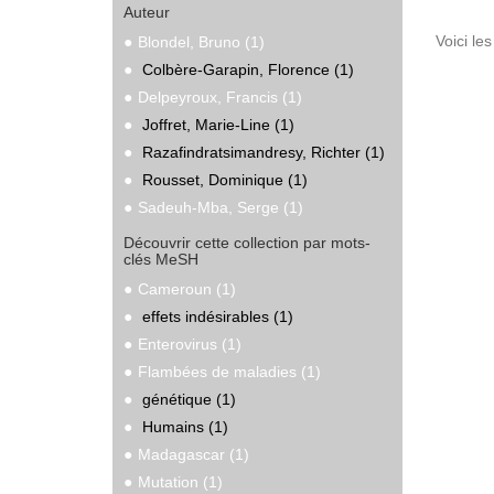
Auteur
Voici le
Blondel, Bruno (1)
Colbère-Garapin, Florence (1)
Delpeyroux, Francis (1)
Joffret, Marie-Line (1)
Razafindratsimandresy, Richter (1)
Rousset, Dominique (1)
Sadeuh-Mba, Serge (1)
Découvrir cette collection par mots-
clés MeSH
Cameroun (1)
effets indésirables (1)
Enterovirus (1)
Flambées de maladies (1)
génétique (1)
Humains (1)
Madagascar (1)
Mutation (1)