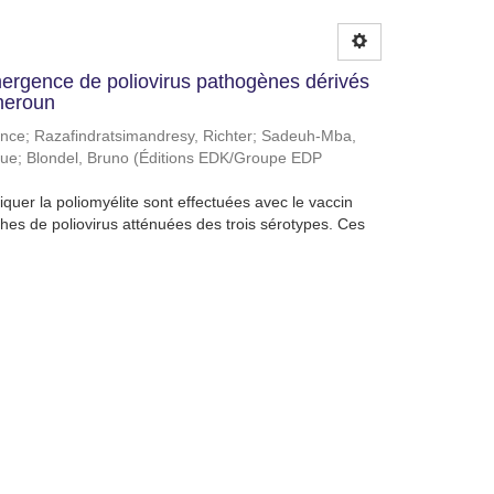
émergence de poliovirus pathogènes dérivés
meroun
ence
;
Razafindratsimandresy, Richter
;
Sadeuh-Mba,
que
;
Blondel, Bruno
(
Éditions EDK/Groupe EDP
uer la poliomyélite sont effectuées avec le vaccin
ches de poliovirus atténuées des trois sérotypes. Ces