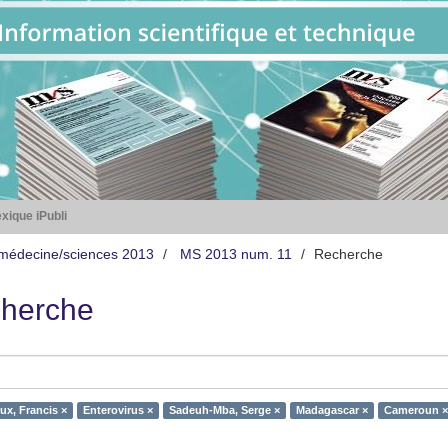
xique iPubli
médecine/sciences 2013
MS 2013 num. 11
Recherche
herche
ux, Francis ×
Enterovirus ×
Sadeuh-Mba, Serge ×
Madagascar ×
Cameroun ×