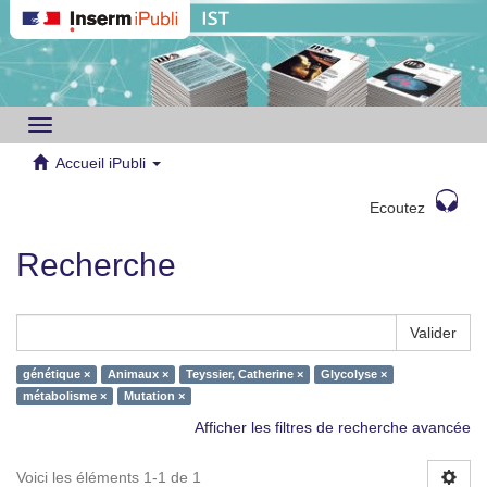
Toggle
navigation
Accueil iPubli
Ecoutez
Recherche
Valider
génétique ×
Animaux ×
Teyssier, Catherine ×
Glycolyse ×
métabolisme ×
Mutation ×
Afficher les filtres de recherche avancée
Voici les éléments 1-1 de 1