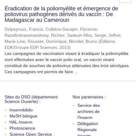
Éradication de la poliomyélite et émergence de
poliovirus pathogènes dérivés du vaccin : De
Madagascar au Cameroun
Delpeyroux, Francis
;
Colbère-Garapin, Florence
;
Razafindratsimandresy, Richter
;
Sadeuh-Mba, Serge
;
Joffret,
Marie-Line
;
Rousset, Dominique
;
Blondel, Bruno
(
Éditions
EDK/Groupe EDP Sciences
,
2013
)
Les campagnes de vaccination visant à éradiquer la poliomyélite
sont effectuées avec le vaccin polio oral, un vaccin vivant
constitué de souches de poliovirus atténuées des trois sérotypes.
Ces campagnes ont permis de faire ...
Sites du DSO (département
Nos partenaires :
Science Ouverte) :
Service des
Insermbiblio
archives de
MeSH bilingue
l'Inserm
HAL-Inserm
Délégation
Photoscience
Régionale
Science Open Service
Inserm