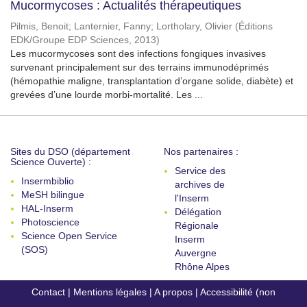
Mucormycoses : Actualités thérapeutiques
Pilmis, Benoit
;
Lanternier, Fanny
;
Lortholary, Olivier
(
Éditions
EDK/Groupe EDP Sciences
,
2013
)
Les mucormycoses sont des infections fongiques invasives
survenant principalement sur des terrains immunodéprimés
(hémopathie maligne, transplantation d’organe solide, diabète) et
grevées d’une lourde morbi-mortalité. Les ...
Sites du DSO (département
Nos partenaires :
Science Ouverte) :
Service des
Insermbiblio
archives de
MeSH bilingue
l'Inserm
HAL-Inserm
Délégation
Photoscience
Régionale
Science Open Service
Inserm
(SOS)
Auvergne
Rhône Alpes
Contact
|
Mentions légales
|
A propos
|
Accessibilité (non