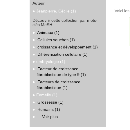
Auteur
Voici le
Jeanpierre, Cécile (1)
Découvrir cette collection par mots-
clés MeSH
Animaux (1)
Cellules souches (1)
croissance et développement (1)
Différenciation cellulaire (1)
embryologie (1)
Facteur de croissance
fibroblastique de type 9 (1)
Facteurs de croissance
fibroblastique (1)
Femelle (1)
Grossesse (1)
Humains (1)
... Voir plus