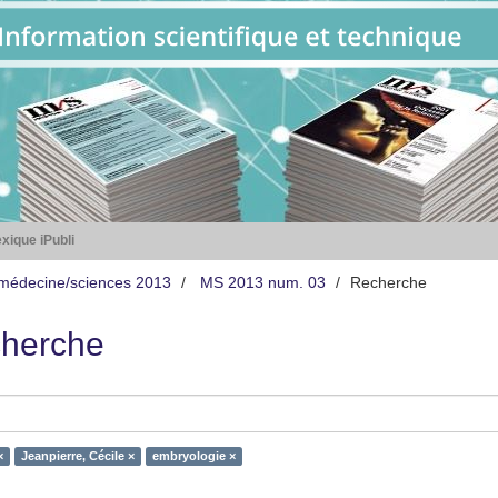
xique iPubli
médecine/sciences 2013
MS 2013 num. 03
Recherche
herche
×
Jeanpierre, Cécile ×
embryologie ×