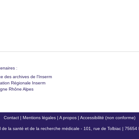
enaires :
ce des archives de l'Inserm
ation Régionale Inserm
gne Rhône Alpes
Contact
|
Mentions légales
|
A propos
|
Accessibilité (non conforme)
al de la santé et de la recherche médicale - 101, rue de Tolbiac | 7565