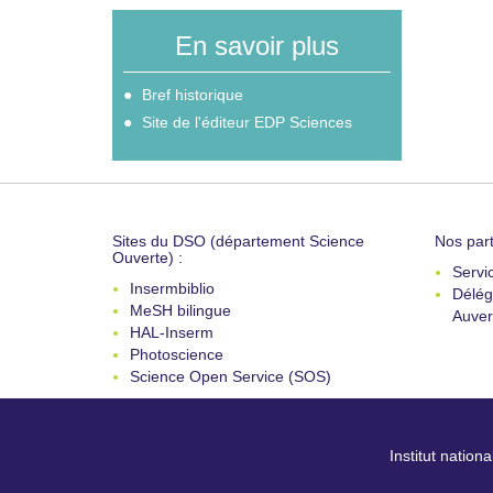
En savoir plus
Bref historique
Site de l'éditeur EDP Sciences
Sites du DSO (département Science
Nos part
Ouverte) :
Servi
Insermbiblio
Délég
MeSH bilingue
Auver
HAL-Inserm
Photoscience
Science Open Service (SOS)
Institut nation