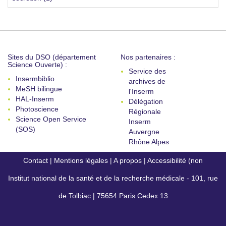
Sites du DSO (département
Nos partenaires :
Science Ouverte) :
Service des
Insermbiblio
archives de
MeSH bilingue
l'Inserm
HAL-Inserm
Délégation
Photoscience
Régionale
Science Open Service
Inserm
(SOS)
Auvergne
Rhône Alpes
Contact
|
Mentions légales
|
A propos
|
Accessibilité (non
Institut national de la santé et de la recherche médicale - 101, rue
conforme)
de Tolbiac | 75654 Paris Cedex 13