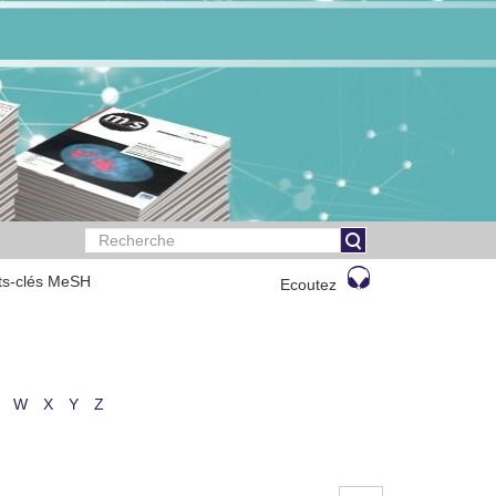
ts-clés MeSH
Ecoutez
W
X
Y
Z