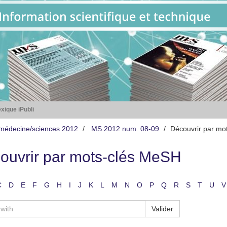
xique iPubli
médecine/sciences 2012
MS 2012 num. 08-09
Découvrir par mo
ouvrir par mots-clés MeSH
C
D
E
F
G
H
I
J
K
L
M
N
O
P
Q
R
S
T
U
V
Valider