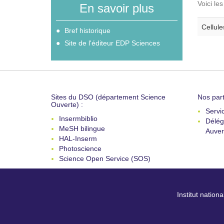
Voici le
En savoir plus
Cellule
Bref historique
Site de l'éditeur EDP Sciences
Sites du DSO (département Science
Nos part
Ouverte) :
Servi
Insermbiblio
Délég
MeSH bilingue
Auver
HAL-Inserm
Photoscience
Science Open Service (SOS)
Institut nation