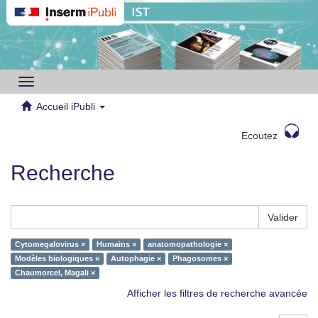
Toggle
navigation
Accueil iPubli
Ecoutez
Recherche
Valider
Cytomegalovirus ×
Humains ×
anatomopathologie ×
Modèles biologiques ×
Autophagie ×
Phagosomes ×
Chaumorcel, Magali ×
Afficher les filtres de recherche avancée