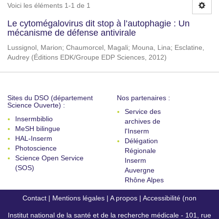
Voici les éléments 1-1 de 1
Le cytomégalovirus dit stop à l’autophagie : Un
mécanisme de défense antivirale
Lussignol, Marion
;
Chaumorcel, Magali
;
Mouna, Lina
;
Esclatine,
Audrey
(
Éditions EDK/Groupe EDP Sciences
,
2012
)
Sites du DSO (département
Nos partenaires :
Science Ouverte) :
Service des
Insermbiblio
archives de
MeSH bilingue
l'Inserm
HAL-Inserm
Délégation
Photoscience
Régionale
Science Open Service
Inserm
(SOS)
Auvergne
Rhône Alpes
Contact
|
Mentions légales
|
A propos
|
Accessibilité (non
Institut national de la santé et de la recherche médicale - 101, rue
conforme)