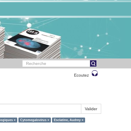
Ecoutez
Valider
logiques ×
Cytomegalovirus ×
Esclatine, Audrey ×