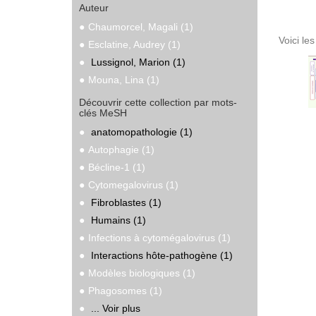
Auteur
Chaumorcel, Magali (1)
Voici le
Esclatine, Audrey (1)
Lussignol, Marion (1)
Mouna, Lina (1)
Découvrir cette collection par mots-
clés MeSH
anatomopathologie (1)
Autophagie (1)
Bécline-1 (1)
Cytomegalovirus (1)
Fibroblastes (1)
Humains (1)
Infections à cytomégalovirus (1)
Interactions hôte-pathogène (1)
Modèles biologiques (1)
Phagosomes (1)
... Voir plus