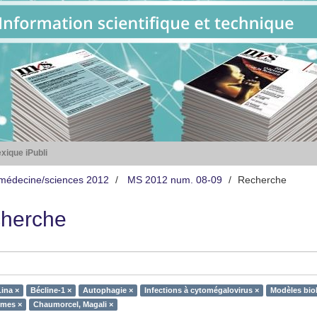
xique iPubli
médecine/sciences 2012
MS 2012 num. 08-09
Recherche
herche
ina ×
Bécline-1 ×
Autophagie ×
Infections à cytomégalovirus ×
Modèles bio
mes ×
Chaumorcel, Magali ×