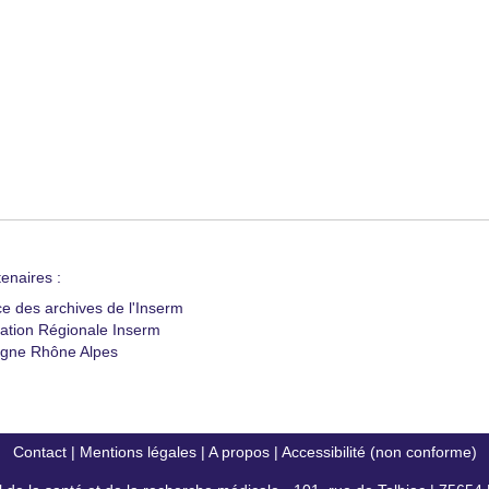
enaires :
ce des archives de l'Inserm
ation Régionale Inserm
gne Rhône Alpes
Contact
|
Mentions légales
|
A propos
|
Accessibilité (non conforme)