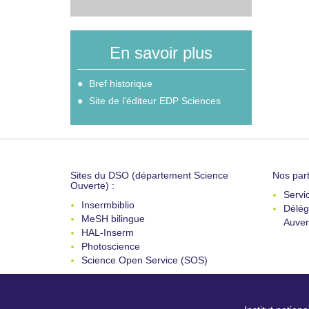
En savoir plus
Bref historique
Site de l'éditeur EDP Sciences
Sites du DSO (département Science
Nos part
Ouverte) :
Servi
Insermbiblio
Délég
MeSH bilingue
Auver
HAL-Inserm
Photoscience
Science Open Service (SOS)