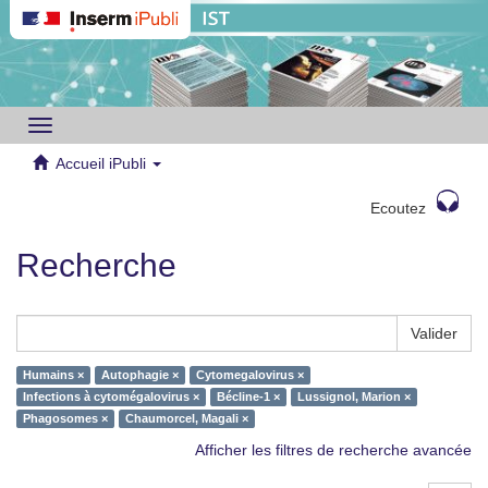
Toggle
navigation
Accueil iPubli
Ecoutez
Recherche
Valider
Humains ×
Autophagie ×
Cytomegalovirus ×
Infections à cytomégalovirus ×
Bécline-1 ×
Lussignol, Marion ×
Phagosomes ×
Chaumorcel, Magali ×
Afficher les filtres de recherche avancée