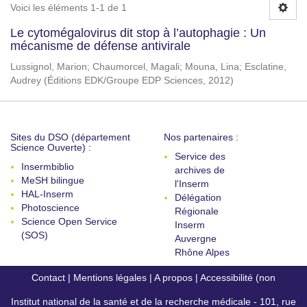
Voici les éléments 1-1 de 1
Le cytomégalovirus dit stop à l’autophagie : Un
mécanisme de défense antivirale
Lussignol, Marion
;
Chaumorcel, Magali
;
Mouna, Lina
;
Esclatine,
Audrey
(
Éditions EDK/Groupe EDP Sciences
,
2012
)
Sites du DSO (département
Nos partenaires :
Science Ouverte) :
Service des
Insermbiblio
archives de
MeSH bilingue
l'Inserm
HAL-Inserm
Délégation
Photoscience
Régionale
Science Open Service
Inserm
(SOS)
Auvergne
Rhône Alpes
Contact
|
Mentions légales
|
A propos
|
Accessibilité (non
Institut national de la santé et de la recherche médicale - 101, rue
conforme)