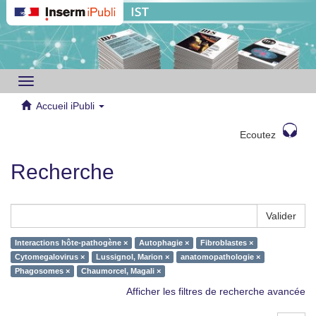
Toggle
navigation
Accueil iPubli
Ecoutez
Recherche
Valider
Interactions hôte-pathogène ×
Autophagie ×
Fibroblastes ×
Cytomegalovirus ×
Lussignol, Marion ×
anatomopathologie ×
Phagosomes ×
Chaumorcel, Magali ×
Afficher les filtres de recherche avancée