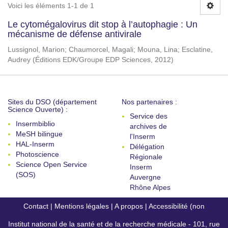
Voici les éléments 1-1 de 1
Le cytomégalovirus dit stop à l’autophagie : Un
mécanisme de défense antivirale
Lussignol, Marion
;
Chaumorcel, Magali
;
Mouna, Lina
;
Esclatine,
Audrey
(
Éditions EDK/Groupe EDP Sciences
,
2012
)
Sites du DSO (département
Nos partenaires :
Science Ouverte) :
Service des
Insermbiblio
archives de
MeSH bilingue
l'Inserm
HAL-Inserm
Délégation
Photoscience
Régionale
Science Open Service
Inserm
(SOS)
Auvergne
Rhône Alpes
Contact
|
Mentions légales
|
A propos
|
Accessibilité (non
Institut national de la santé et de la recherche médicale - 101, rue
conforme)