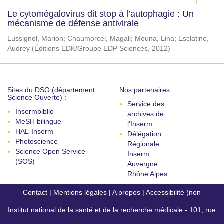
Le cytomégalovirus dit stop à l’autophagie : Un
mécanisme de défense antivirale
Lussignol, Marion
;
Chaumorcel, Magali
;
Mouna, Lina
;
Esclatine,
Audrey
(
Éditions EDK/Groupe EDP Sciences
,
2012
)
Sites du DSO (département
Nos partenaires :
Science Ouverte) :
Service des
Insermbiblio
archives de
MeSH bilingue
l'Inserm
HAL-Inserm
Délégation
Photoscience
Régionale
Science Open Service
Inserm
(SOS)
Auvergne
Rhône Alpes
Contact
|
Mentions légales
|
A propos
|
Accessibilité (non
Institut national de la santé et de la recherche médicale - 101, rue
conforme)