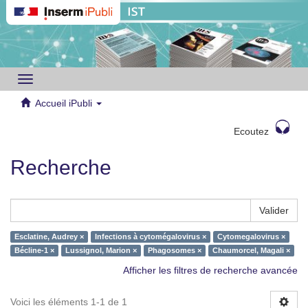
Toggle
navigation
Accueil iPubli
Ecoutez
Recherche
Valider
Esclatine, Audrey ×
Infections à cytomégalovirus ×
Cytomegalovirus ×
Bécline-1 ×
Lussignol, Marion ×
Phagosomes ×
Chaumorcel, Magali ×
Afficher les filtres de recherche avancée
Voici les éléments 1-1 de 1