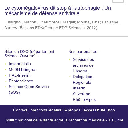
Le cytomégalovirus dit stop à l’autophagie : Un
mécanisme de défense antivirale
Lussignol, Marion
;
Chaumorcel, Magali
;
Mouna, Lina
;
Esclatine,
Audrey
(
Éditions EDK/Groupe EDP Sciences
,
2012
)
Sites du DSO (département
Nos partenaires :
Science Ouverte) :
Service des
Insermbiblio
archives de
MeSH bilingue
l'Inserm
HAL-Inserm
Délégation
Photoscience
Régionale
Science Open Service
Inserm
(SOS)
Auvergne
Rhône Alpes
Contact
|
Mentions légales
|
A propos
|
Accessibilité (non
Institut national de la santé et de la recherche médicale - 101, rue
conforme)