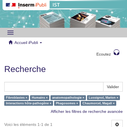
Toggle
navigation
Accueil iPubli
Ecoutez
Recherche
Valider
Fibroblastes ×
Humains ×
anatomopathologie ×
Lussignol, Marion ×
Interactions hôte-pathogène ×
Phagosomes ×
Chaumorcel, Magali ×
Afficher les filtres de recherche avancée
Voici les éléments 1-1 de 1