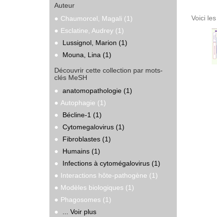
Auteur
Voici le
Chaumorcel, Magali (1)
Esclatine, Audrey (1)
Lussignol, Marion (1)
Mouna, Lina (1)
Découvrir cette collection par mots-
clés MeSH
anatomopathologie (1)
Autophagie (1)
Bécline-1 (1)
Cytomegalovirus (1)
Fibroblastes (1)
Humains (1)
Infections à cytomégalovirus (1)
Interactions hôte-pathogène (1)
Modèles biologiques (1)
Phagosomes (1)
... Voir plus