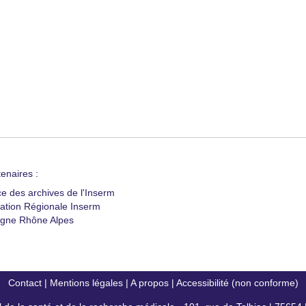
enaires :
ce des archives de l'Inserm
ation Régionale Inserm
gne Rhône Alpes
Contact
|
Mentions légales
|
A propos
|
Accessibilité (non conforme)