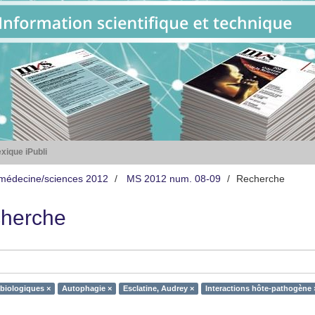
xique iPubli
médecine/sciences 2012
MS 2012 num. 08-09
Recherche
herche
biologiques ×
Autophagie ×
Esclatine, Audrey ×
Interactions hôte-pathogène 