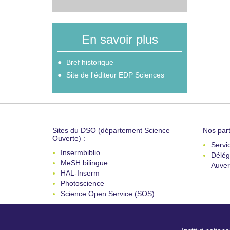
En savoir plus
Bref historique
Site de l'éditeur EDP Sciences
Sites du DSO (département Science
Nos part
Ouverte) :
Servi
Insermbiblio
Délég
MeSH bilingue
Auver
HAL-Inserm
Photoscience
Science Open Service (SOS)