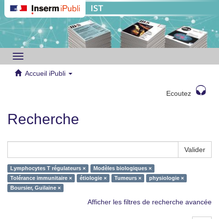
Toggle
navigation
Accueil iPubli
Ecoutez
Recherche
Valider
Lymphocytes T régulateurs ×
Modèles biologiques ×
Tolérance immunitaire ×
étiologie ×
Tumeurs ×
physiologie ×
Boursier, Guilaine ×
Afficher les filtres de recherche avancée