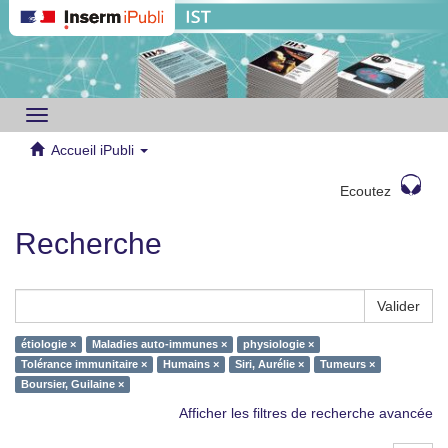
Toggle
navigation
Accueil iPubli
Ecoutez
Recherche
Valider
étiologie ×
Maladies auto-immunes ×
physiologie ×
Tolérance immunitaire ×
Humains ×
Siri, Aurélie ×
Tumeurs ×
Boursier, Guilaine ×
Afficher les filtres de recherche avancée