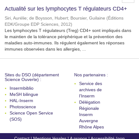
Actualité sur les lymphocytes T régulateurs CD4+
Siri, Aurélie
;
de Boysson, Hubert
;
Boursier, Guilaine
(
Éditions
EDK/Groupe EDP Sciences
,
2012
)
Les lymphocytes T régulateurs (Treg) CD4+ sont impliqués dans
le maintien de la tolérance périphérique et la prévention des
maladies auto-immunes. Ils régulent également les réponses
immunes observées dans les allergies, ...
Sites du DSO (département
Nos partenaires :
Science Ouverte) :
Service des
Insermbiblio
archives de
MeSH bilingue
l'Inserm
HAL-Inserm
Délégation
Photoscience
Régionale
Science Open Service
Inserm
(SOS)
Auvergne
Rhône Alpes
Contact
|
Mentions légales
|
A propos
|
Accessibilité (non