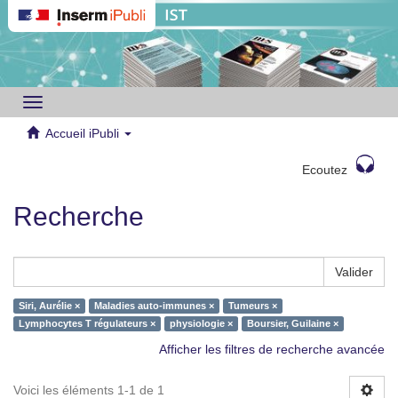
Toggle
navigation
Accueil iPubli
Ecoutez
Recherche
Valider
Siri, Aurélie ×
Maladies auto-immunes ×
Tumeurs ×
Lymphocytes T régulateurs ×
physiologie ×
Boursier, Guilaine ×
Afficher les filtres de recherche avancée
Voici les éléments 1-1 de 1